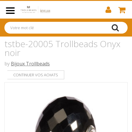
tstbe-20005 Trollbeads Onyx
noir
by
Bijoux Trollbeads
CONTINUER VOS ACHATS