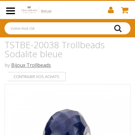
TSTBE-20038 Trollbeads
Sodalite bleue
by
Bijoux Trollbeads
CONTINUER VOS ACHATS