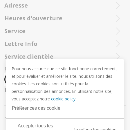
Niko Naessens & Pascale Nevejan
Adresse
Les bijoux Trollbeads sont toujours envoyé par un envoi à
Heures d'ouverture
Ieperstraat 3
recommandé et assuré de la poste.
8970 Poperinge
Mar - sam : 10h- 12h et 13u30 - 18u
Service
057 33 34 61
Ouvert en ligne 24/24 et 7/7
Contactez notre service client Trollbeadsonline au
info@juwelennevejan.be
Lettre Info
+32 057 33 34 61
TVA: BE 0539762240
Voulez-vous être tenu au courant de nos nouveaux
Service clientèle
ou contactez-nous par
courrier.
produits et promotions? (Max. 2 courriels par mois.)
Sur nous
Social media
Pour nous assurer que ce site fonctionne correctement,
et pour évaluer et améliorer le site, nous utilisons des
Révocation
cookies. Les cookies sont utilisés pour la
Retour et échange
Nous expédions par
personnalisation des annonces. En utilisant notre site,
Vie privée
vous acceptez notre
cookie policy
.
Conditions Générales
Préférences des cookie
Conditions offre Pendentif de Pâques Trollbeads
Sitemap
Préférences des cookie
Accepter tous les
Je refuse les cookies