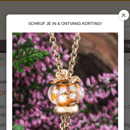
SCHRIJF JE IN & ONTVANG KORTING!
Alle c
SALE
NIEUW
CADEAUBON
GEBOORT
70-
voor 12 u besteld
klik hier*
WERPER
briele Weber-Vögele
ele Weber-Vögele begon in 1982 als goudsmit. Zij woont en werkt in D
eigen winkel opende nadat ze haar masterdiploma had behaald.
ak graag bijzondere ontwerpen die laten zien hoe uniek en onvergelijke