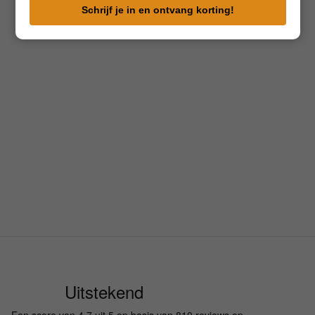
e-
Schrijf je in en ontvang korting!
mailadres
in