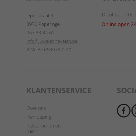
Di tot Zat : 10u
Ieperstraat 3
Online open 24
8970 Poperinge
057 33 34 61
info@juwelennevejan.be
BTW: BE 0539762240
KLANTENSERVICE
SOCI
Over ons
Herroeping
Retourneren en
ruilen