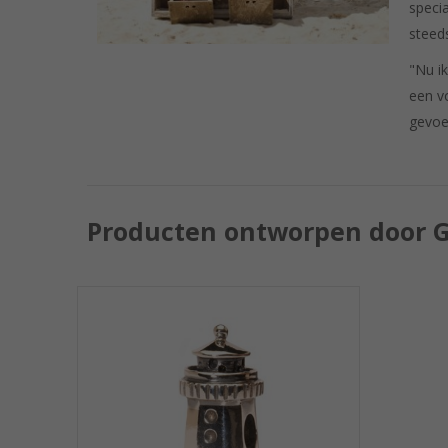
speci
steed
"Nu ik
een vo
gevoe
Producten ontworpen door G