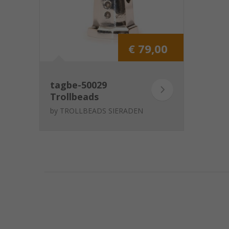
€ 79,00
tagbe-50029
Trollbeads
Vuurtoren
by
TROLLBEADS SIERADEN