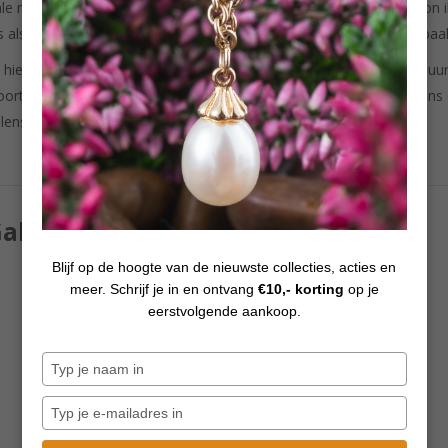
ale momenten in het leven van mensen symboliseren. In 2006 begon ik
s als ik zie hoeveel mensen hun kralen in verband brengen met bepaal
 hier op het eiland Sylt woon, word ik erg geïnspireerd door de natuur
ortvloeisel van, maar de trollbeads-filosofie vormt daarbij eveneens e
lens, dromen en humor."
abriele Weber-Vögele
Blijf op de hoogte van de nieuwste collecties, acties en
meer. Schrijf je in en ontvang
€10,- korting
op je
eerstvolgende aankoop.
Typ
je
naam
Typ
in
je