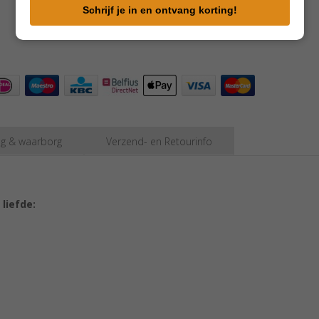
e-
Schrijf je in en ontvang korting!
mailadres
in
ng & waarborg
Verzend- en Retourinfo
liefde: