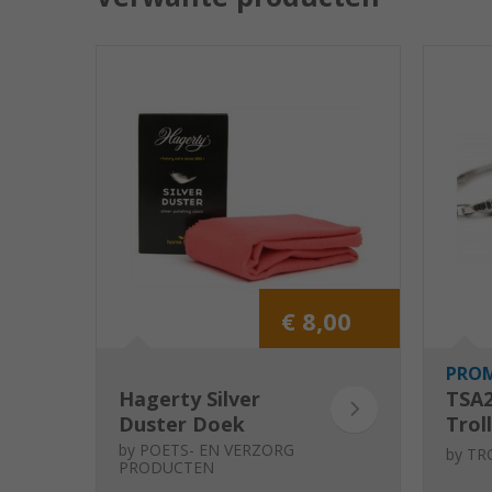
€ 8,00
PRO
Hagerty Silver
TSA
Duster Doek
Trol
Golv
by
POETS- EN VERZORG
by
TR
PRODUCTEN
star