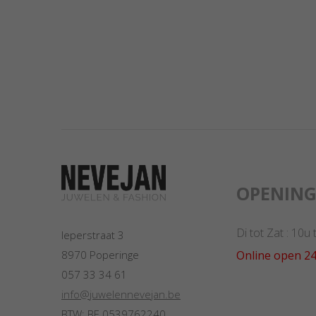
OPENIN
Di tot Zat : 10u
Ieperstraat 3
Online open 24
8970 Poperinge
057 33 34 61
info@juwelennevejan.be
BTW: BE 0539762240