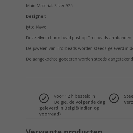
Main Material: Silver 925
Designer:
Jytte Kløve
Deze zilver charm bead past op Trollbeads armbanden en
De juwelen van Trollbeads worden steeds geleverd in de
De aangekochte goederen worden steeds aangetekend 
voor 12 h besteld in
Ste
België,
de volgende dag
ver
geleverd in België(indien op
voorraad)
Verwante producten