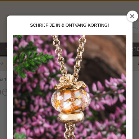
SCHRIJF JE IN & ONTVANG KORTING!
Alle c
SALE
NIEUW
CADEAUBON
GEBOORT
70-
voor 12 u besteld
klik hier*
hart
eads Open je hart
€
39,00