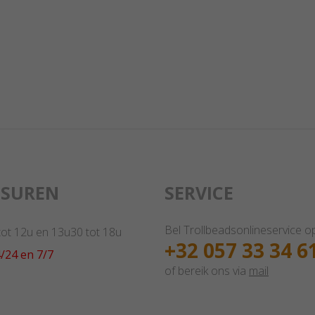
GSUREN
SERVICE
Bel Trollbeadsonlineservice o
 tot 12u en 13u30 tot 18u
+32 057 33 34 6
/24 en 7/7
of bereik ons via
mail