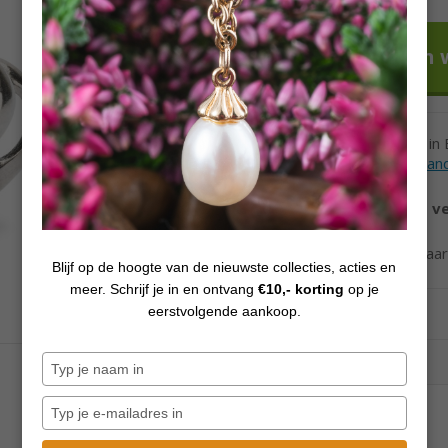
Voor 12h besteld in
Levertijd andere lan
Vanaf €70,
gratis v
Ook verzending naa
Blijf op de hoogte van de nieuwste collecties, acties en
meer. Schrijf je in en ontvang
€10,- korting
op je
eerstvolgende aankoop.
Typ
je
naam
Typ
in
je