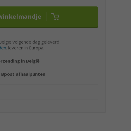
 België volgende dag geleverd
den
. leveren in Europa.
erzending in België
r
Bpost afhaalpunten