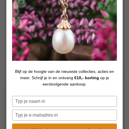
Blijf op de hoogte van de nieuwste collecties, acties en
Bekijk meer foto's
meer. Schrijf je in en ontvang
€10,- korting
op je
eerstvolgende aankoop.
€
39,00
Op voorraad
Typ
je
naam
Typ
in
je
e-