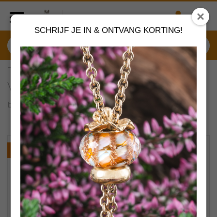
SCHRIJF JE IN & ONTVANG KORTING!
TAGBE-10278 Trollbeads
Verbinder van Licht
by
Trollbeads sieraden
VERDER SHOPPEN
NIEUW