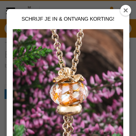
SCHRIJF JE IN & ONTVANG KORTING!
TGLBE-20127 Trollbeads Rood
Blad (Retired)
by
Trollbeads sieraden
VERDER SHOPPEN
PROMO