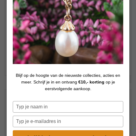
Blijf op de hoogte van de nieuwste collecties, acties en
Bekijk meer foto's
meer. Schrijf je in en ontvang
€10,- korting
op je
eerstvolgende aankoop.
Promo op 'Trollbeads sieraden' - 15 %
€
41,65
Typ
Op voorraad
je
€
49,00
naam
Typ
in
je
e-