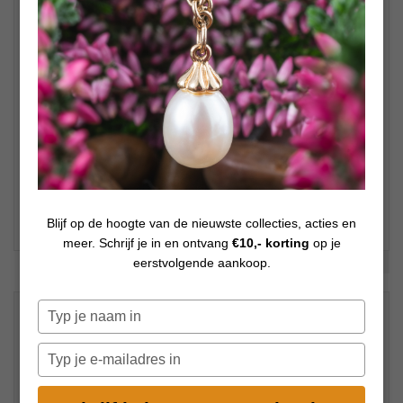
Blijf op de hoogte van de nieuwste collecties, acties en
meer. Schrijf je in en ontvang
€10,- korting
op je
Bekijk meer foto's
eerstvolgende aankoop.
€
39,00
Typ
Op voorraad
je
naam
Typ
Kies uw lengte = armband + slot
in
je
e-