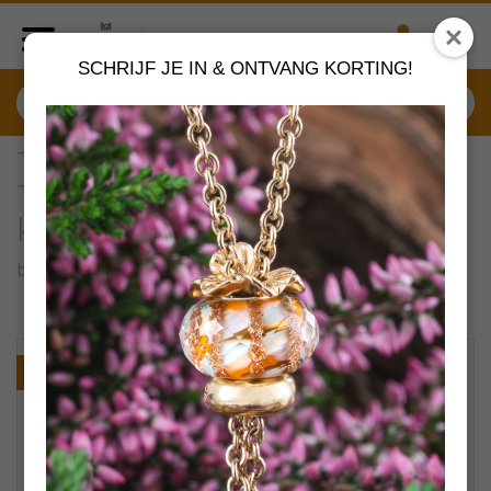
SCHRIJF JE IN & ONTVANG KORTING!
TLEBR-00082-00086
Trollbeads Leren
koordarmband zwart
by
Trollbeads sieraden
VERDER SHOPPEN
NIEUW