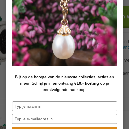
Voor 12h besteld in
Levertijd andere lan
Vanaf €70,
gratis v
Ook verzending naa
Blijf op de hoogte van de nieuwste collecties, acties en
meer. Schrijf je in en ontvang
€10,- korting
op je
eerstvolgende aankoop.
Typ
je
naam
Typ
in
je