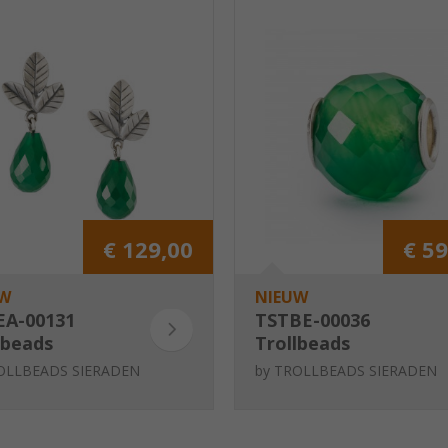
€ 129,00
€ 59
W
NIEUW
EA-00131
TSTBE-00036
lbeads
Trollbeads
eren van rust
Gefacetteerde
OLLBEADS SIERADEN
by
TROLLBEADS SIERADEN
knoppen
groene onyx, rond