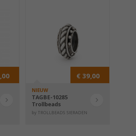
,00
€ 39,00
NIEUW
TAGBE-10285
Trollbeads
Tijdloos, stopper
by
TROLLBEADS SIERADEN