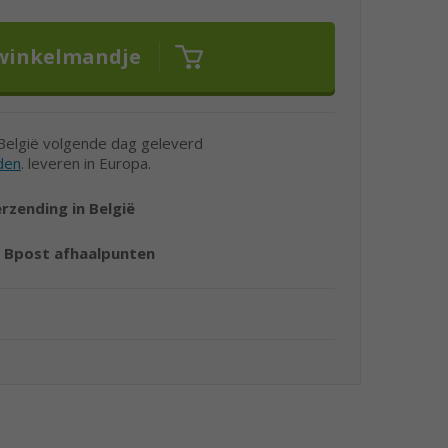
 België volgende dag geleverd
den
. leveren in Europa.
erzending in België
r
Bpost afhaalpunten