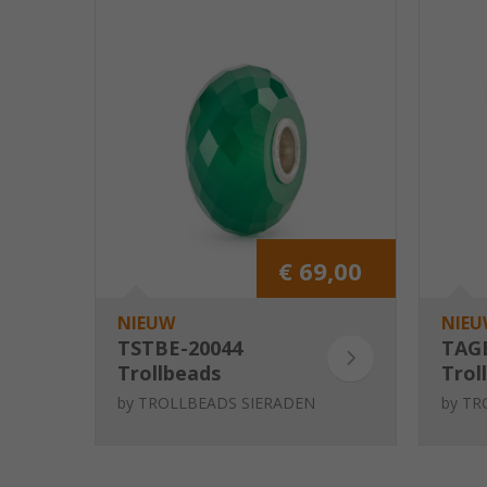
€ 69,00
NIEUW
NIEU
TSTBE-20044
TAG
Trollbeads
Trol
Groene onyx
Blad
by
TROLLBEADS SIERADEN
by
TR
oor