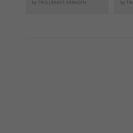
Symfonie van
van 
by
TROLLBEADS SIERADEN
by
TR
kracht