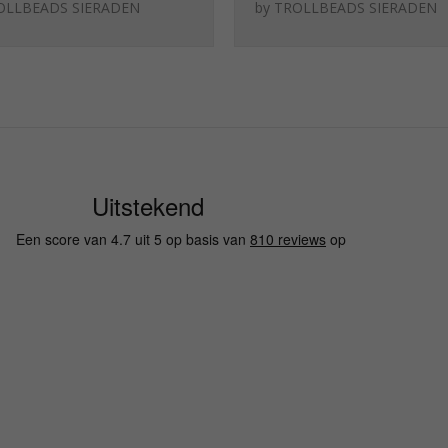
de liefde
beschermt
OLLBEADS SIERADEN
by
TROLLBEADS SIERADEN