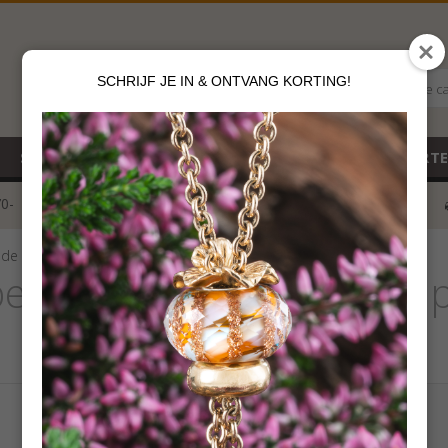
SCHRIJF JE IN & ONTVANG KORTING!
Alle c
SALE
NIEUW
CADEAUBON
GEBOORT
70-
voor 12 u besteld
klik hier*
de schuilplaats
eads Kalmerende schuilp
€
79,00