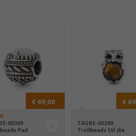
€ 69,00
€ 69
W
BE-00309
TAGBE-00290
lbeads Pad
Trollbeads Uil die