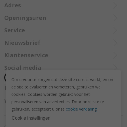
Adres
Openingsuren
Ieperstraat 3
De aangekochte goederen worden steeds aangetekend verzekerd
8970 Poperinge
Di tot Zat : 10u tot 12u en 13u30 tot 18u
Service
opgestuurd met Bpost.
057 33 34 61
Online open 24/24 en 7/7
Bel Trollbeadsonlineservice op
info@juwelennevejan.be
Nieuwsbrief
+32 057 33 34 61
BTW: BE 0539762240
Alles over nieuwe Trollbeadsproducten en acties te weten
Klantenservice
of bereik ons via
mail
komen? Schrijf u in om een nieuwsbrief te ontvangen!
(Max. 2 e-mails per maand.)
Over ons
Social media
Herroeping
Om ervoor te zorgen dat deze site correct werkt, en om
Retourneren en ruilen
de site te evalueren en verbeteren, gebruiken we
Betaalmethodes
Privacy policy
cookies. C
ookies worden gebruikt voor het
Algemene voorwaarden
Wij versturen met
personaliseren van advertenties.
Door onze site te
Disclaimer
gebruiken, accepteert u onze
cookie verklaring
.
Actievoorwaarden - Trollbeads GWP Paashanger
Cookie instellingen