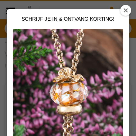
SCHRIJF JE IN & ONTVANG KORTING!
TAGLO-00094 Trollbeads
Verborgen schoonheid slotje
by
Trollbeads sieraden
VERDER SHOPPEN