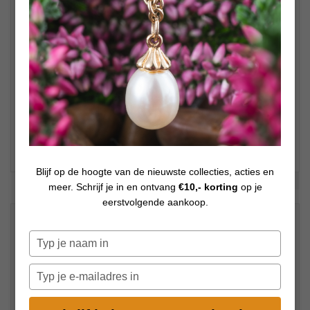
Blijf op de hoogte van de nieuwste collecties, acties en
Bekijk meer foto's
meer. Schrijf je in en ontvang
€10,- korting
op je
eerstvolgende aankoop.
€
79,00
Op voorraad
Typ
je
naam
Typ
in
je
e-