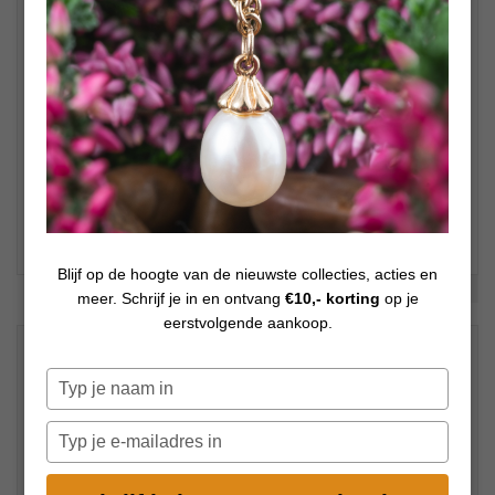
Blijf op de hoogte van de nieuwste collecties, acties en
Bekijk meer foto's
meer. Schrijf je in en ontvang
€10,- korting
op je
eerstvolgende aankoop.
€
49,00
Op voorraad
Typ
je
naam
Typ
in
je
e-