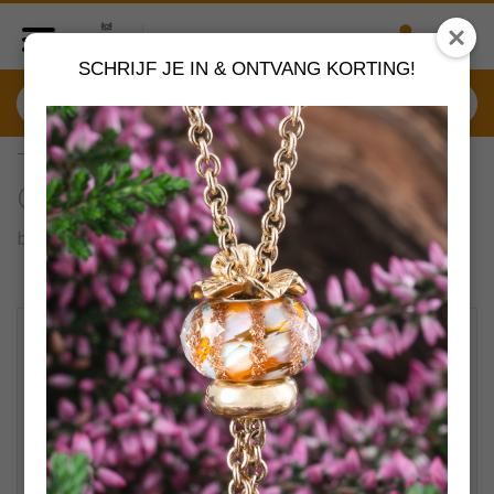
SCHRIJF JE IN & ONTVANG KORTING!
TSTBE-00021 Trollbeads
Granaat, rond
by
Trollbeads sieraden
VERDER SHOPPEN