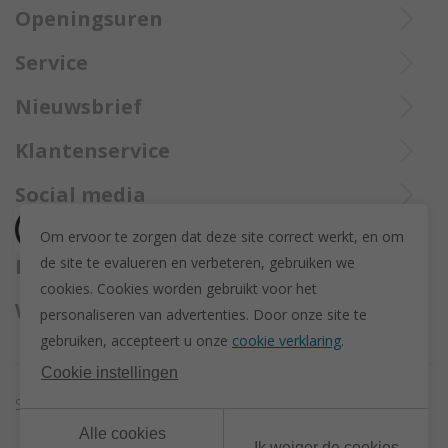
Openingsuren
Ieperstraat 3
8970 Poperinge
Di tot Zat : 10u tot 12u en 13u30 tot 18u
Service
057 33 34 61
De aangekochte goederen worden steeds aangetekend verzekerd
Online open 24/24 en 7/7
Bel Trollbeadsonlineservice op
info@juwelennevejan.be
Nieuwsbrief
opgestuurd met Bpost.
+32 057 33 34 61
BTW: BE 0539762240
Alles over nieuwe Trollbeadsproducten en acties te weten
Klantenservice
of bereik ons via
mail
komen? Schrijf u in om een nieuwsbrief te ontvangen!
(Max. 2 e-mails per maand.)
Over ons
Social media
Herroeping
Om ervoor te zorgen dat deze site correct werkt, en om
Retourneren en ruilen
de site te evalueren en verbeteren, gebruiken we
Betaalmethodes
Privacy policy
cookies. C
ookies worden gebruikt voor het
Algemene voorwaarden
Wij versturen met
personaliseren van advertenties.
Door onze site te
Disclaimer
gebruiken, accepteert u onze
cookie verklaring
.
Actievoorwaarden - Trollbeads GWP Paashanger
Cookie instellingen
Sitemap
Cookie instellingen
Alle cookies
Ik weiger de cookies