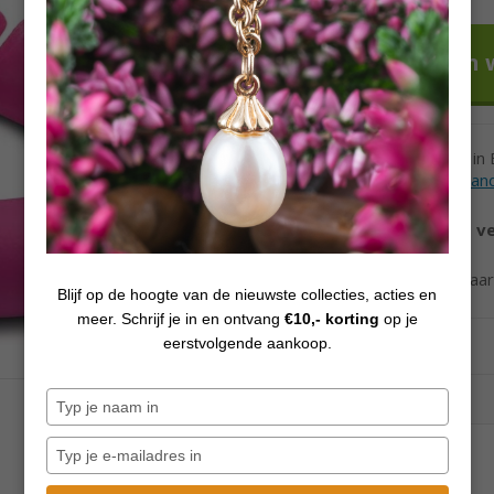
Voor 12h besteld in
Levertijd andere lan
Vanaf €70,
gratis v
Ook verzending naa
Blijf op de hoogte van de nieuwste collecties, acties en
meer. Schrijf je in en ontvang
€10,- korting
op je
eerstvolgende aankoop.
Typ
je
naam
Typ
in
je