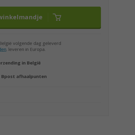
 België volgende dag geleverd
den
. leveren in Europa.
erzending in België
r
Bpost afhaalpunten