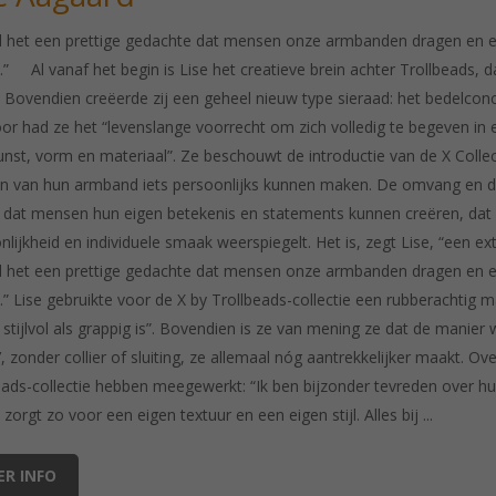
nd het een prettige gedachte dat mensen onze armbanden dragen en er 
” Al vanaf het begin is Lise het creatieve brein achter Trollbeads, da
f. Bovendien creëerde zij een geheel nieuw type sieraad: het bedelconce
or had ze het “levenslange voorrecht om zich volledig te begeven i
unst, vorm en materiaal”. Ze beschouwt de introductie van de X Coll
 van hun armband iets persoonlijks kunnen maken. De omvang en de di
 dat mensen hun eigen betekenis en statements kunnen creëren, dat 
lijkheid en individuele smaak weerspiegelt. Het is, zegt Lise, “een extr
nd het een prettige gedachte dat mensen onze armbanden dragen en er 
” Lise gebruikte voor de X by Trollbeads-collectie een rubberachtig 
 stijlvol als grappig is”. Bovendien is ze van mening ze dat de manier 
t’, zonder collier of sluiting, ze allemaal nóg aantrekkelijker maakt. 
eads-collectie hebben meegewerkt: “Ik ben bijzonder tevreden over hu
zorgt zo voor een eigen textuur en een eigen stijl. Alles bij ...
ER INFO