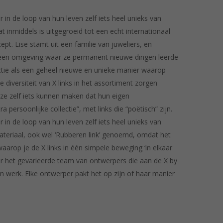
in de loop van hun leven zelf iets heel unieks van
t inmiddels is uitgegroeid tot een echt internationaal
pt. Lise stamt uit een familie van juweliers, en
n een omgeving waar ze permanent nieuwe dingen leerde
ectie als een geheel nieuwe en unieke manier waarop
versiteit van X links in het assortiment zorgen
ze zelf iets kunnen maken dat hun eigen
a persoonlijke collectie”, met links die “poëtisch” zijn.
in de loop van hun leven zelf iets heel unieks van
materiaal, ook wel ‘Rubberen link’ genoemd, omdat het
waarop je de X links in één simpele beweging ‘in elkaar
Over het gevarieerde team van ontwerpers die aan de X by
n werk. Elke ontwerper pakt het op zijn of haar manier