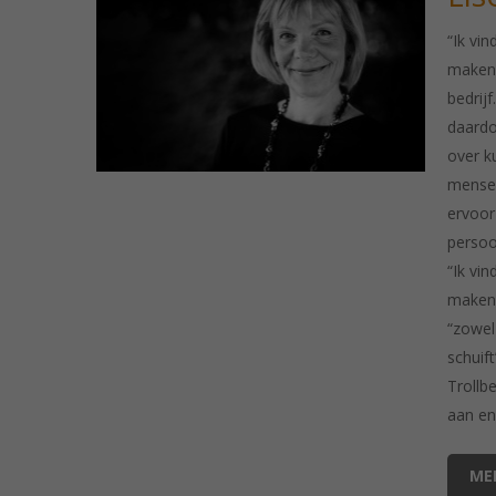
“Ik vi
maken.
bedrij
daardo
over k
mensen
ervoor
persoon
“Ik vi
maken.
“zowel
schuif
Trollb
aan en 
ME