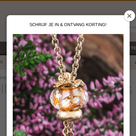
SCHRIJF JE IN & ONTVANG KORTING!
Alle c
SALE
NIEUW
CADEAUBON
GEBOORT
70-
voor 12 u besteld
klik hier*
link Roos
lery Rubberen link Roos
€
1,50