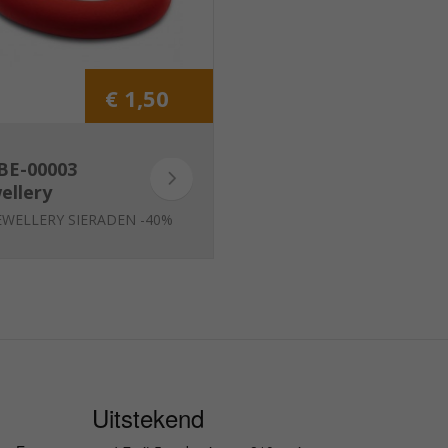
€ 1,50
BE-00003
ellery
eren link
JEWELLERY SIERADEN -40%
d