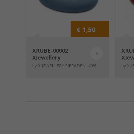
€ 1,50
XRUBE-00002
XRU
XJewellery
XJew
Rubberen link
Rubb
by
X-JEWELLERY SIERADEN -40%
by
X-
Blauw
Roo