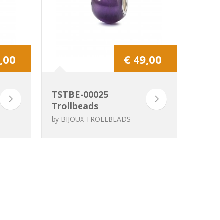
,00
€ 49,00
TSTBE-00025
Trollbeads
Améthyste rond
by
BIJOUX TROLLBEADS