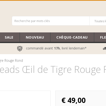
Toutes l
SALE
NOUVEAU
CHÈQUE-CADEAU
FL
commandé avant
17h
, livré lendemain*
igre Rouge Rond
eads Œil de Tigre Rouge
€
49,00