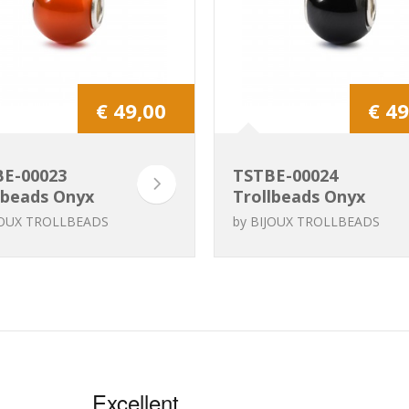
€ 49,00
€ 49
E-00023
TSTBE-00024
lbeads Onyx
Trollbeads Onyx
e rond
noir rond
JOUX TROLLBEADS
by
BIJOUX TROLLBEADS