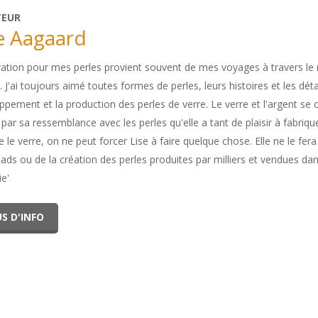
TEUR
e Aagaard
iration pour mes perles provient souvent de mes voyages à travers le 
. J'ai toujours aimé toutes formes de perles, leurs histoires et les détai
ppement et la production des perles de verre. Le verre et l'argent se
par sa ressemblance avec les perles qu'elle a tant de plaisir à fabrique
e verre, on ne peut forcer Lise à faire quelque chose. Elle ne le fera q
eads ou de la création des perles produites par milliers et vendues dans
rie'
S D'INFO