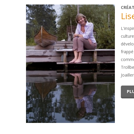
CRÉA
Lis
L'insp
culture
dévelo
frappé 
comme l
Trollb
Joaille
PLU