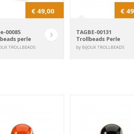
€ 49,00
€ 49
e-00085
TAGBE-00131
lbeads perle
Trollbeads Perle
che
Paon
JOUX TROLLBEADS
by
BIJOUX TROLLBEADS