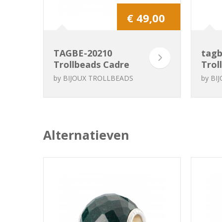
€ 49,00
TAGBE-20210
tagb
Trollbeads Cadre
Trol
naturel
blan
by
BIJOUX TROLLBEADS
by
BI
Alternatieven