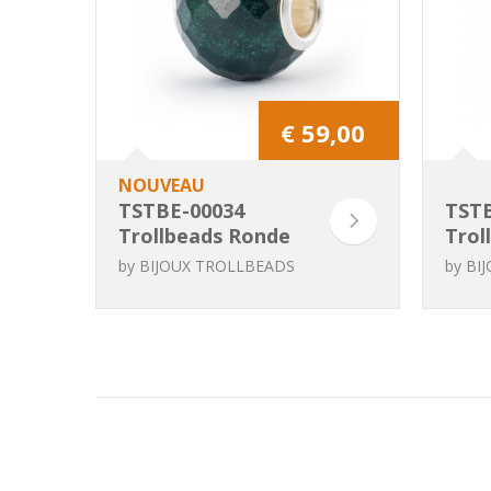
€ 59,00
NOUVEAU
TSTBE-00034
TSTB
Trollbeads Ronde
Trol
Calcédoine verte
roug
by
BIJOUX TROLLBEADS
by
BI
facettée