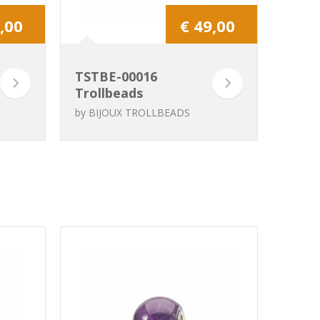
,00
€ 49,00
TSTBE-00016
Trollbeads
Labradorite
by
BIJOUX TROLLBEADS
ronde