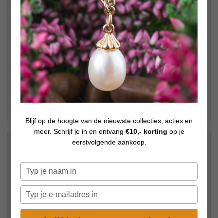
Blijf op de hoogte van de nieuwste collecties, acties en
meer. Schrijf je in en ontvang
€10,- korting
op je
€
29,00
eerstvolgende aankoop.
Op voorraad
Typ
je
naam
Typ
in
je
e-