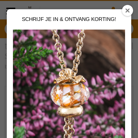
SCHRIJF JE IN & ONTVANG KORTING!
taglo-00025 Trollbeads Dubbel
slot
by
Trollbeads sieraden
VERDER SHOPPEN