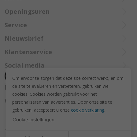
Openingsuren
Ieperstraat 3
De aangekochte goederen worden steeds aangetekend verzekerd
8970 Poperinge
Di tot Zat : 10u tot 12u en 13u30 tot 18u
Service
opgestuurd met Bpost.
057 33 34 61
Online open 24/24 en 7/7
Bel Trollbeadsonlineservice op
info@juwelennevejan.be
Nieuwsbrief
+32 057 33 34 61
BTW: BE 0539762240
Alles over nieuwe Trollbeadsproducten en acties te weten
Klantenservice
of bereik ons via
mail
komen? Schrijf u in om een nieuwsbrief te ontvangen!
(Max. 2 e-mails per maand.)
Over ons
Social media
Herroeping
Om ervoor te zorgen dat deze site correct werkt, en om
Retourneren en ruilen
de site te evalueren en verbeteren, gebruiken we
Betaalmethodes
Privacy policy
cookies. C
ookies worden gebruikt voor het
Algemene voorwaarden
Wij versturen met
personaliseren van advertenties.
Door onze site te
Disclaimer
gebruiken, accepteert u onze
cookie verklaring
.
Actievoorwaarden - Trollbeads GWP Paashanger
Cookie instellingen
Sitemap
Cookie instellingen