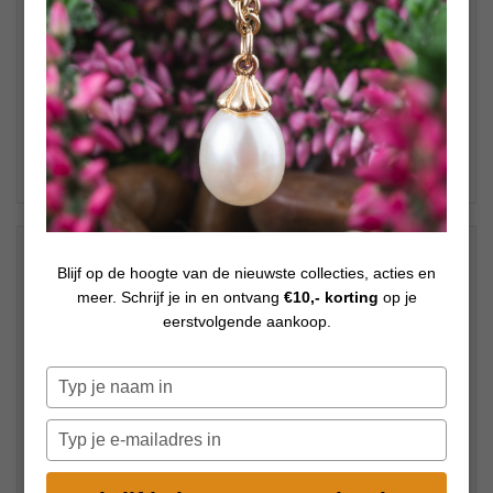
€
39,00
Op voorraad
Blijf op de hoogte van de nieuwste collecties, acties en
meer. Schrijf je in en ontvang
€10,- korting
op je
Kies uw lengte
eerstvolgende aankoop.
Typ
je
naam
Typ
in
je
e-