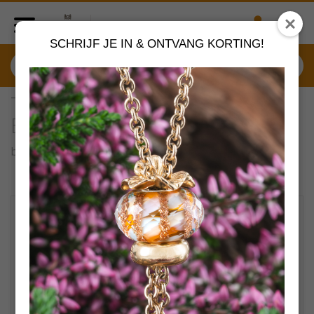
SCHRIJF JE IN & ONTVANG KORTING!
TLENE-00001/2/5 Trollbeads
Bruin Leder Ketting
by
Trollbeads sieraden
VERDER SHOPPEN