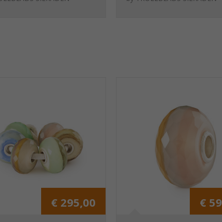
het meer
€ 295,00
€ 59