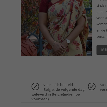
sinds 
goed z
voor k
komen 
en de 
versch
ME
voor 12 h besteld in
Ste
België,
de volgende dag
ver
geleverd in België(indien op
voorraad)