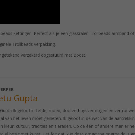
eads kettingen. Perfect als je een glaskralen Trollbeads armband of 
ginele Trollbeads verpakking.
ngetekend verzekerd opgestuurd met Bpost.
ERPER
etu Gupta
Gupta Ik geloof in liefde, moed, doorzettingsvermogen en vertrouwen. 
al van het leven moet genieten. Ik geloof in de wet van de aantrekkings
n kleur, cultuur, tradities en sieraden. Op de één of andere manier heeft
ijd al bezig met kunst. Het feit dat ik in deze omgeving opgroeide is 