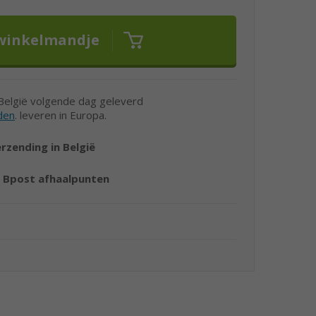
 België volgende dag geleverd
den
. leveren in Europa.
erzending in België
r
Bpost afhaalpunten