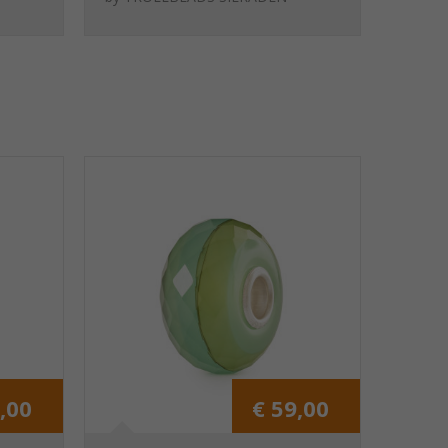
gratie
,00
€ 59,00