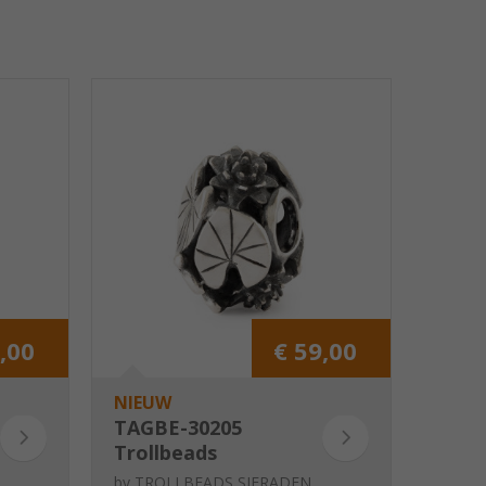
,00
€ 59,00
NIEUW
TAGBE-30205
Trollbeads
Waterlelies van
by
TROLLBEADS SIERADEN