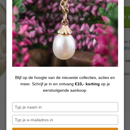
Voor 12h besteld in
Levertijd andere lan
Vanaf €70,
gratis v
Ook verzending naa
Blijf op de hoogte van de nieuwste collecties, acties en
meer. Schrijf je in en ontvang
€10,- korting
op je
eerstvolgende aankoop.
Typ
je
naam
Typ
in
je