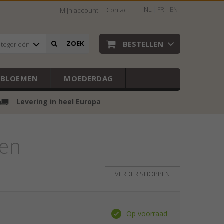
NL
FR
EN
Contact
Mijn account
BESTELLEN
ZOEK
ategorieën
EBLOEMEN
MOEDERDAG
Levering in heel Europa
een
VERDER SHOPPEN
Op voorraad