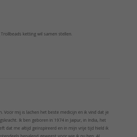
Trollbeads ketting wil samen stellen.
Voor mij is lachen het beste medicijn en ik vind dat je
kracht. Ik ben geboren in 1974 in Jaipur, in India, het
 dat me altijd geïnspireerd en in mijn vrije tijd hield ik
grotendeels bepalend geweest voor wie ik nu ben. Al