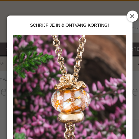
SCHRIJF JE IN & ONTVANG KORTING!
Alle c
SALE
NIEUW
CADEAUBON
GEBOORT
70-
voor 12 u besteld
klik hier*
t watersteen
eads Hazelnoot waterst
€
59,00