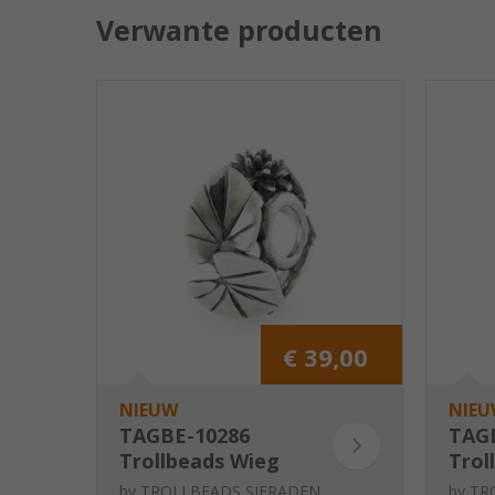
Verwante producten
€ 39,00
NIEUW
NIEU
TAGBE-10286
TAG
Trollbeads Wieg
Trol
van de lelie
die
by
TROLLBEADS SIERADEN
by
TR