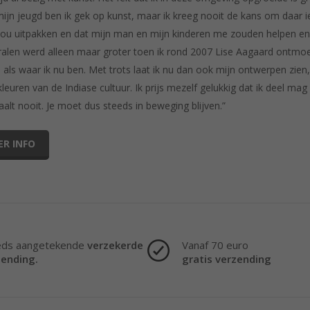
mijn jeugd ben ik gek op kunst, maar ik kreeg nooit de kans om daar 
ou uitpakken en dat mijn man en mijn kinderen me zouden helpen en
ralen werd alleen maar groter toen ik rond 2007 Lise Aagaard ontmoe
als waar ik nu ben. Met trots laat ik nu dan ook mijn ontwerpen zien,
kleuren van de Indiase cultuur. Ik prijs mezelf gelukkig dat ik deel m
aalt nooit. Je moet dus steeds in beweging blijven.”
ER INFO
eds aangetekende
verzekerde
Vanaf 70 euro
zending.
gratis verzending