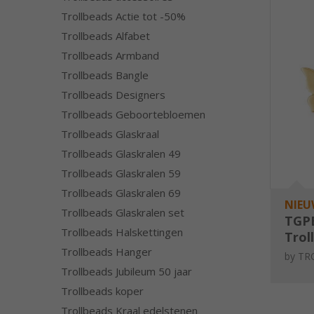
Trollbeads Actie tot -50%
Trollbeads Alfabet
Trollbeads Armband
Trollbeads Bangle
Trollbeads Designers
Trollbeads Geboortebloemen
Trollbeads Glaskraal
Trollbeads Glaskralen 49
Trollbeads Glaskralen 59
Trollbeads Glaskralen 69
NIEU
Trollbeads Glaskralen set
TGP
Trollbeads Halskettingen
Trol
Trollbeads Hanger
Flad
by
TR
oork
Trollbeads Jubileum 50 jaar
verg
Trollbeads koper
Trollbeads Kraal edelstenen