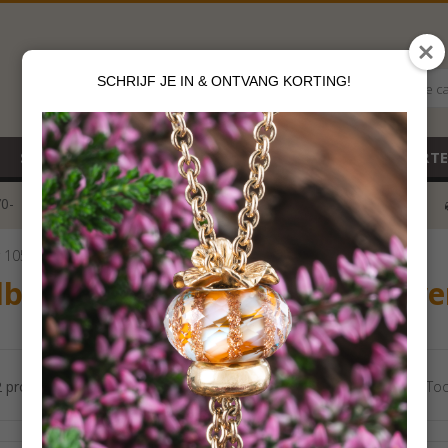
SCHRIJF JE IN & ONTVANG KORTING!
Alle c
SALE
NIEUW
CADEAUBON
GEBOORT
70-
voor 12 u besteld
klik hier*
r 105 €
lbeads Kraal zilver - Kraal zilve
2 producten
Aantal per pagina:
Too