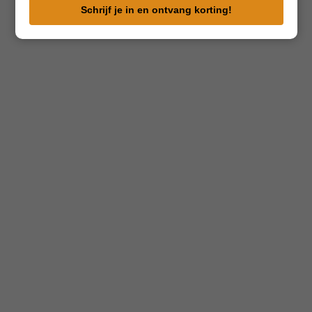
e-
Schrijf je in en ontvang korting!
mailadres
in