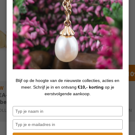
€ 109,00
€ 10
Blijf op de hoogte van de nieuwste collecties, acties en
meer. Schrijf je in en ontvang
€10,- korting
op je
W
NIEUW
eerstvolgende aankoop.
EA-00009
TGPBE-80001
lbeads
Trollbeads
der
Jubileum vergulde
Typ
OLLBEADS SIERADEN
by
TROLLBEADS SIERADEN
noppen,
Kraal
je
uld
naam
Typ
in
je