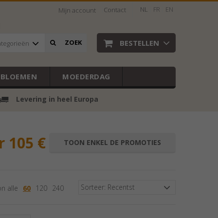
NL
FR
EN
Contact
Mijn account
BESTELLEN
ZOEK
ategorieën
EBLOEMEN
MOEDERDAG
Levering in heel Europa
r 105 €
TOON ENKEL DE PROMOTIES
Sorteer: Recentst
n alle
60
120
240