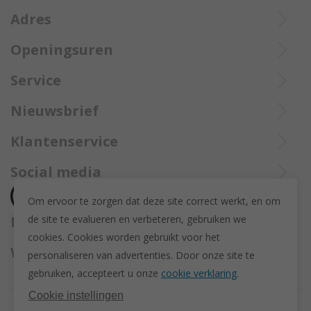
Adres
Openingsuren
Ieperstraat 3
8970 Poperinge
Di tot Zat : 10u tot 12u en 13u30 tot 18u
Service
057 33 34 61
Online open 24/24 en 7/7
Bel Trollbeadsonlineservice op
info@juwelennevejan.be
Nieuwsbrief
+32 057 33 34 61
BTW: BE 0539762240
Alles over nieuwe Trollbeadsproducten en acties te weten
Klantenservice
of bereik ons via
mail
komen? Schrijf u in om een nieuwsbrief te ontvangen!
(Max. 2 e-mails per maand.)
Over ons
Social media
Herroeping
Om ervoor te zorgen dat deze site correct werkt, en om
Retourneren en ruilen
de site te evalueren en verbeteren, gebruiken we
Betaalmethodes
Privacy policy
cookies. C
ookies worden gebruikt voor het
Algemene voorwaarden
Wij versturen met
personaliseren van advertenties.
Door onze site te
Disclaimer
gebruiken, accepteert u onze
cookie verklaring
.
Actievoorwaarden - Trollbeads GWP Paashanger
Cookie instellingen