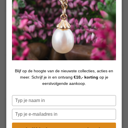
€ 69,00
NIEUW
TSTBE-00046 Trollbeads
Gefacetteerde paarse jade, rond
by
TROLLBEADS SIERADEN
€ 59,00
NIEUW
TAGEA-00137 Trollbeads Vlinderkus
Blijf op de hoogte van de nieuwste collecties, acties en
oorcharms
meer. Schrijf je in en ontvang
€10,- korting
op je
by
TROLLBEADS SIERADEN
eerstvolgende aankoop.
€ 129,00
Typ
je
NIEUW
naam
Typ
TGLBE-20445 Trollbeads
in
je
Romantische aanraking (Special
Edition)
e-