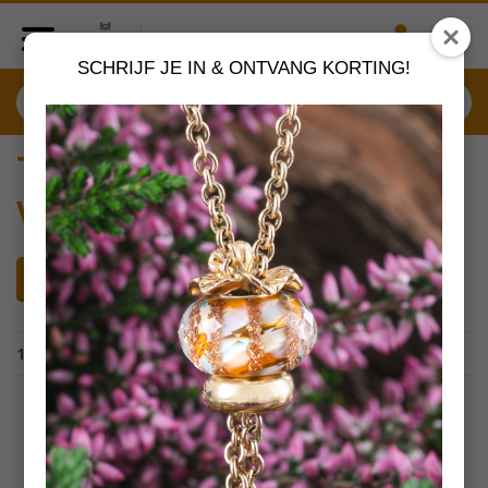
SCHRIJF JE IN & ONTVANG KORTING!
Trollbeads - Trollbeads
Valentijn
Toon filters
TOON ENKEL DE PROMOTIES
1- 56
van 56 producten
NIEUW
TSTBE-20049 Trollbeads Paarse Jade
by
TROLLBEADS SIERADEN