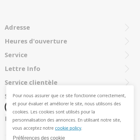
Adresse
Heures d'ouverture
Ieperstraat 3
8970 Poperinge
Mar - sam : 10h- 12h et 13u30 - 18u
Service
057 33 34 61
Ouvert en ligne 24/24 et 7/7
Contactez notre service client Trollbeadsonline au
info@juwelennevejan.be
Lettre Info
+32 057 33 34 61
TVA: BE 0539762240
Voulez-vous être tenu au courant de nos nouveaux
Service clientèle
ou contactez-nous par
courrier.
produits et promotions? (Max. 2 courriels par mois.)
Sur nous
Social media
Pour nous assurer que ce site fonctionne correctement,
et pour évaluer et améliorer le site, nous utilisons des
Révocation
cookies. Les cookies sont utilisés pour la
Retour et échange
Nous expédions par
personnalisation des annonces. En utilisant notre site,
Vie privée
vous acceptez notre
cookie policy
.
Conditions Générales
Préférences des cookie