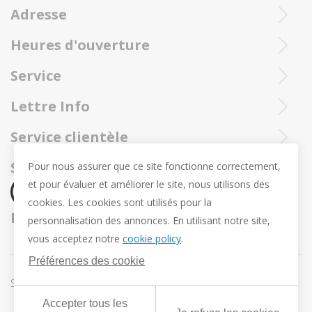
Adresse
Heures d'ouverture
Ieperstraat 3
8970 Poperinge
Mar - sam : 10h- 12h et 13u30 - 18u
Service
057 33 34 61
Ouvert en ligne 24/24 et 7/7
Contactez notre service client Trollbeadsonline au
info@juwelennevejan.be
Lettre Info
+32 057 33 34 61
TVA: BE 0539762240
Voulez-vous être tenu au courant de nos nouveaux
Service clientèle
ou contactez-nous par
courrier.
produits et promotions? (Max. 2 courriels par mois.)
Sur nous
Social media
Pour nous assurer que ce site fonctionne correctement,
et pour évaluer et améliorer le site, nous utilisons des
Révocation
cookies. Les cookies sont utilisés pour la
Retour et échange
Nous expédions par
personnalisation des annonces. En utilisant notre site,
Vie privée
vous acceptez notre
cookie policy
.
Conditions Générales
Préférences des cookie
Conditions offre Pendentif de Pâques Trollbeads
Sitemap
Préférences des cookie
Accepter tous les